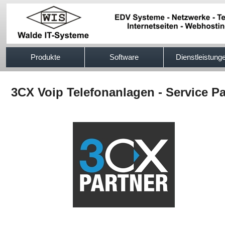
517efb333
Produkte
Software
Dienstleistung
3CX Voip Telefonanlagen - Service P