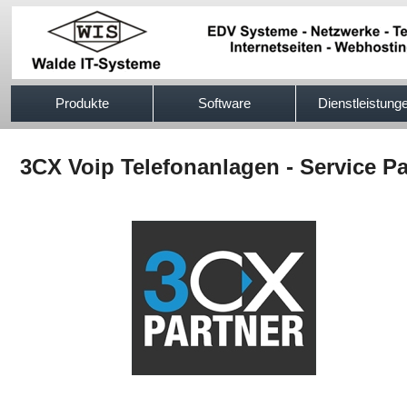
517efb333
Produkte
Software
Dienstleistung
3CX Voip Telefonanlagen - Service P