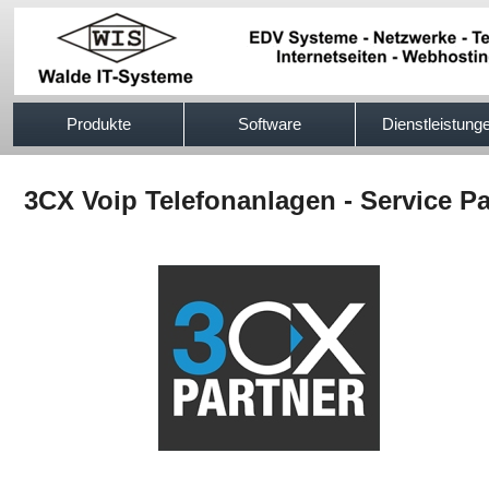
517efb333
Produkte
Software
Dienstleistung
3CX Voip Telefonanlagen - Service P