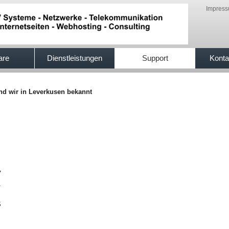
Impres
are
Dienstleistungen
Support
Konta
ind wir in Leverkusen bekannt
7
1
S