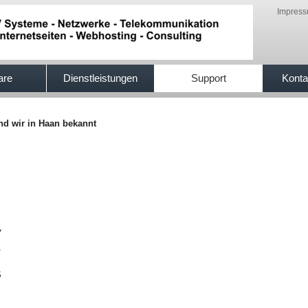
Impres
are
Dienstleistungen
Support
Konta
ind wir in Haan bekannt
7
1
S